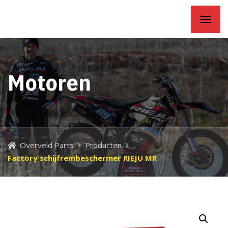
Overveld Parts
Motoren
Overveld Parts
Producten
Factory schijfrembeschermer RIEJU MR