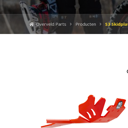
Overveld Parts
Producten
S3 Skidpla