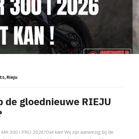
ts
,
Rieju
 op de gloednieuwe RIEJU
?
U MR 300 i PRO 2026?Dat kan! Wij zijn aanwezig bij de