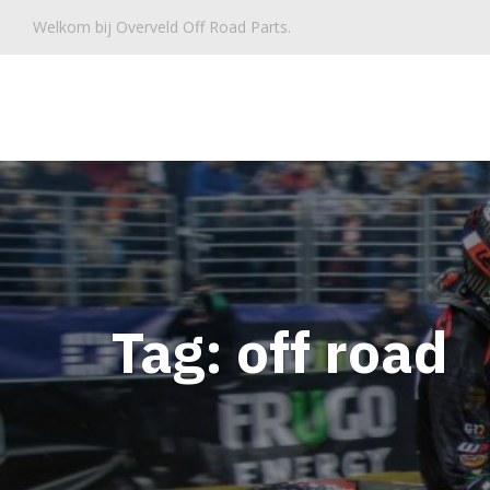
Welkom bij Overveld Off Road Parts.
Overveld Parts
Tag:
off road