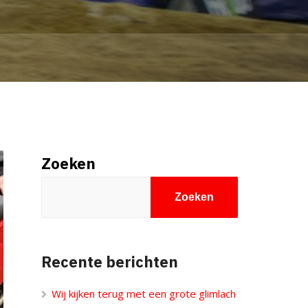
Zoeken
Zoeken
Recente berichten
Wij kijken terug met een grote glimlach