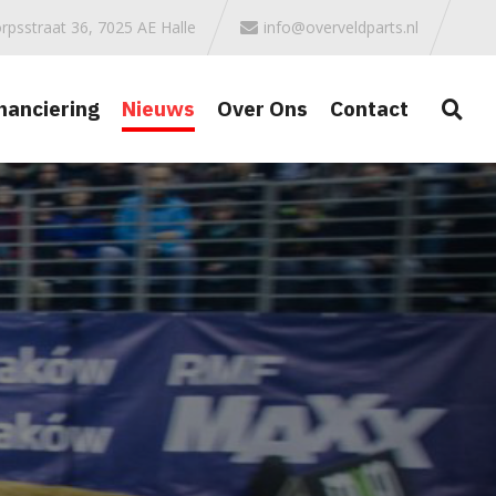
rpsstraat 36, 7025 AE Halle
info@overveldparts.nl
nanciering
Nieuws
Over Ons
Contact