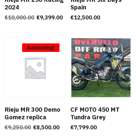
2024
Spain
Oorspronkelijke
Huidige
€
10,000.00
€
9,399.00
€
12,500.00
prijs
prijs
was:
is:
€10,000.00.
€9,399.00.
Aanbieding!
Rieju MR 300 Demo
CF MOTO 450 MT
Gomez replica
Tundra Grey
Oorspronkelijke
Huidige
€
9,250.00
€
8,500.00
€
7,799.00