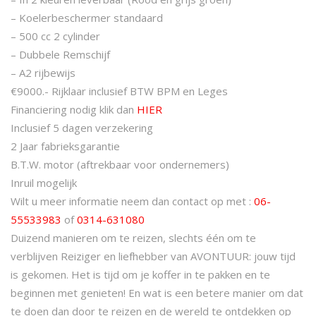
– Koelerbeschermer standaard
n
p
– 500 cc 2 cylinder
– Dubbele Remschijf
k
r
– A2 rijbewijs
€9000.- Rijklaar inclusief BTW BPM en Leges
e
i
Financiering nodig klik dan
HIER
Inclusief 5 dagen verzekering
l
j
2 Jaar fabrieksgarantie
B.T.W. motor (aftrekbaar voor ondernemers)
i
s
Inruil mogelijk
Wilt u meer informatie neem dan contact op met :
06-
j
i
55533983
of
0314-631080
Duizend manieren om te reizen, slechts één om te
k
s
verblijven Reiziger en liefhebber van AVONTUUR: jouw tijd
is gekomen. Het is tijd om je koffer in te pakken en te
e
:
beginnen met genieten! En wat is een betere manier om dat
te doen dan door te reizen en de wereld te ontdekken op