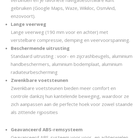
verbinden en je favoriete navigatiesoftware kunt
gebruiken (Google Maps, Waze, Wikiloc, OsmAnd,
enzovoort).
Lange veerweg
Lange veerweg (190 mm voor en achter) met
verstelbare compressie, demping en veervoorspanning.
Beschermende uitrusting
Standaard uitrusting : voor- en zijcrashbeugels, aluminium
handbeschermers, aluminium bodemplaat, aluminium
radiateurbescherming
Zwenkbare voetsteunen
Zwenkbare voetsteunen bieden meer comfort en
controle dankzij hun kantelende beweging, waardoor ze
zich aanpassen aan de perfecte hoek voor zowel staande
als zittende rijposities
Geavanceerd ABS-remsysteem
Geavanceerd ABS-systeem voor voor- en achterwielen