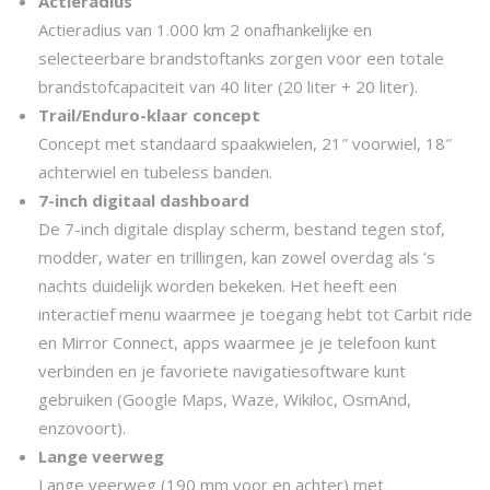
Actieradius
€
.
Actieradius van 1.000 km 2 onafhankelijke en
selecteerbare brandstoftanks zorgen voor een totale
9
brandstofcapaciteit van 40 liter (20 liter + 20 liter).
Trail/Enduro-klaar concept
,
Concept met standaard spaakwielen, 21″ voorwiel, 18″
achterwiel en tubeless banden.
4
7-inch digitaal dashboard
De 7-inch digitale display scherm, bestand tegen stof,
9
modder, water en trillingen, kan zowel overdag als ’s
nachts duidelijk worden bekeken. Het heeft een
5
interactief menu waarmee je toegang hebt tot Carbit ride
en Mirror Connect, apps waarmee je je telefoon kunt
.
verbinden en je favoriete navigatiesoftware kunt
gebruiken (Google Maps, Waze, Wikiloc, OsmAnd,
0
enzovoort).
Lange veerweg
Lange veerweg (190 mm voor en achter) met