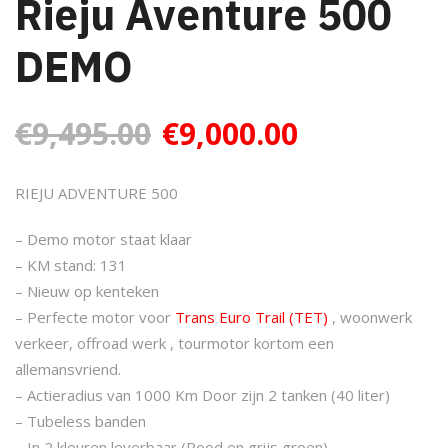
Rieju Aventure 500
DEMO
O
H
€
9,495.00
€
9,000.00
o
u
RIEJU ADVENTURE 500
r
i
– Demo motor staat klaar
– KM stand: 131
s
d
– Nieuw op kenteken
– Perfecte motor voor
Trans Euro Trail (TET)
, woonwerk
p
i
verkeer, offroad werk , tourmotor kortom een
allemansvriend.
r
g
– Actieradius van 1000 Km Door zijn 2 tanken (40 liter)
– Tubeless banden
o
e
– In 2 kleuren leverbaar (Rood en grijs groen)