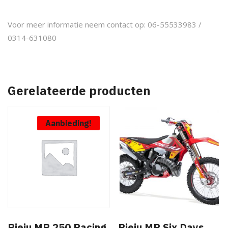
Voor meer informatie neem contact op: 06-55533983 /
0314-631080
Gerelateerde producten
Aanbieding!
Rieju MR 250 Racing
Rieju MR Six Days