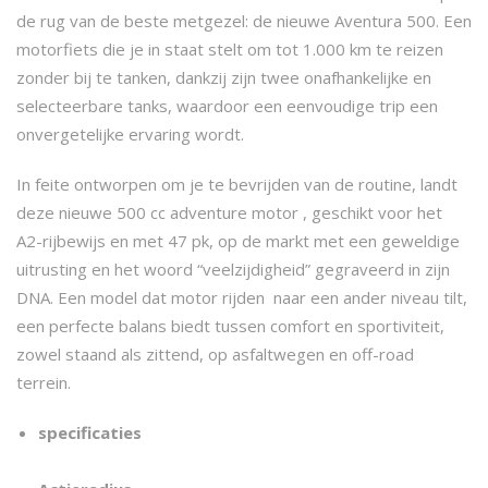
p
€
de rug van de beste metgezel: de nieuwe Aventura 500. Een
motorfiets die je in staat stelt om tot 1.000 km te reizen
r
9
zonder bij te tanken, dankzij zijn twee onafhankelijke en
selecteerbare tanks, waardoor een eenvoudige trip een
i
,
onvergetelijke ervaring wordt.
j
0
In feite ontworpen om je te bevrijden van de routine, landt
deze nieuwe 500 cc adventure motor , geschikt voor het
s
0
A2-rijbewijs en met 47 pk, op de markt met een geweldige
uitrusting en het woord “veelzijdigheid” gegraveerd in zijn
w
0
DNA. Een model dat motor rijden naar een ander niveau tilt,
een perfecte balans biedt tussen comfort en sportiviteit,
a
.
zowel staand als zittend, op asfaltwegen en off-road
terrein.
s
0
specificaties
:
0