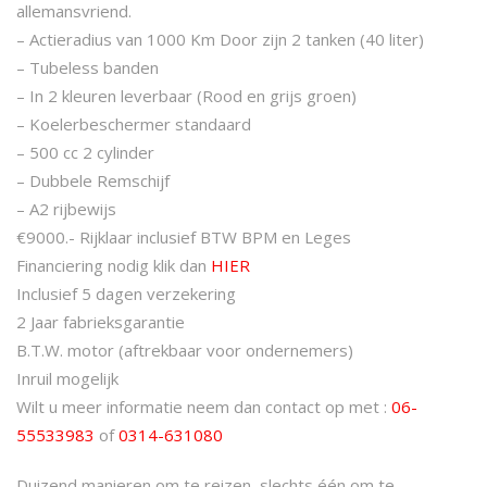
allemansvriend.
– Actieradius van 1000 Km Door zijn 2 tanken (40 liter)
– Tubeless banden
– In 2 kleuren leverbaar (Rood en grijs groen)
– Koelerbeschermer standaard
– 500 cc 2 cylinder
– Dubbele Remschijf
– A2 rijbewijs
€9000.- Rijklaar inclusief BTW BPM en Leges
Financiering nodig klik dan
HIER
Inclusief 5 dagen verzekering
2 Jaar fabrieksgarantie
B.T.W. motor (aftrekbaar voor ondernemers)
Inruil mogelijk
Wilt u meer informatie neem dan contact op met :
06-
55533983
of
0314-631080
Duizend manieren om te reizen, slechts één om te